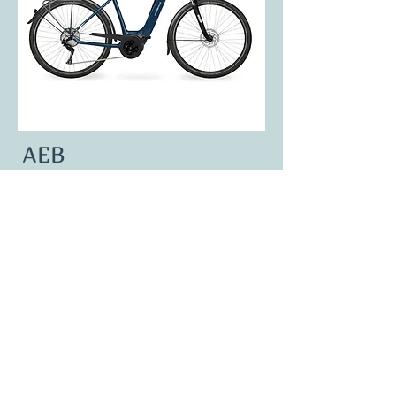
AEB
CLAS
SIC
Accessible,
polyvalent, fiable
Jusqu'à 220 km
Batterie
entre 400Wh et 800Wh
Batterie semi-intégrée
Choix du moteur Bosch
Freins disques​ hydrauliques
Transmission: courroie ou chaine