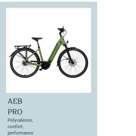
En
stock
AEB
PRO
Polyvalence,
confort,
performance